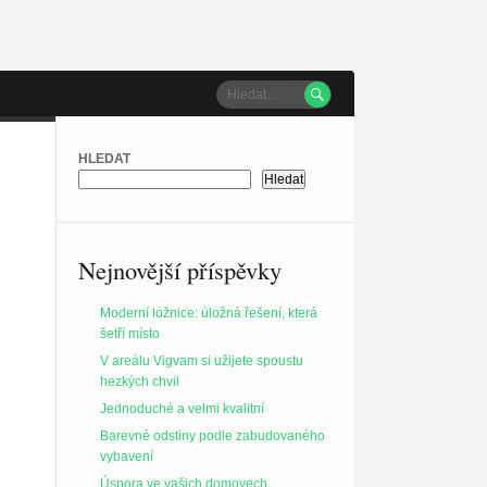

HLEDAT
Hledat
Nejnovější příspěvky
Moderní ložnice: úložná řešení, která
šetří místo
V areálu Vigvam si užijete spoustu
hezkých chvil
Jednoduché a velmi kvalitní
Barevné odstíny podle zabudovaného
vybavení
Úspora ve vašich domovech