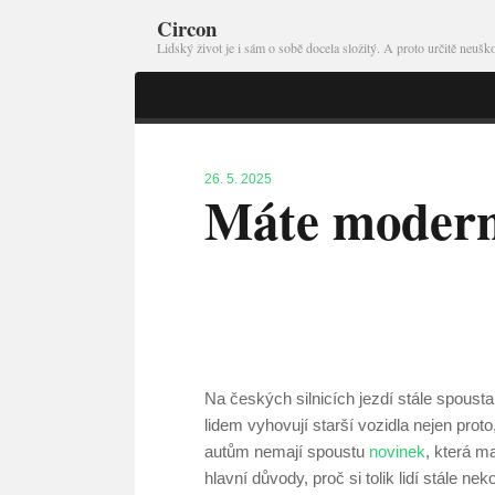
Circon
Lidský život je i sám o sobě docela složitý. A proto určitě neu
26. 5. 2025
Máte modern
Na českých silnicích jezdí stále spousta
lidem vyhovují starší vozidla nejen proto
autům nemají spoustu
novinek
, která ma
hlavní důvody, proč si tolik lidí stále 