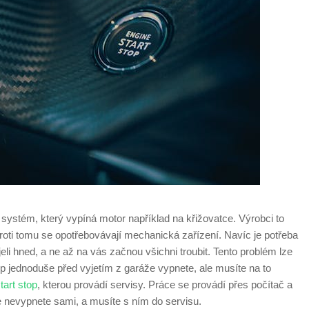
 systém, který vypíná motor například na křižovatce. Výrobci to
oproti tomu se opotřebovávají mechanická zařízení. Navíc je potřeba
eli hned, a ne až na vás začnou všichni troubit. Tento problém lze
op jednoduše před vyjetím z garáže vypnete, ale musíte na to
tart stop
, kterou provádí servisy. Práce se provádí přes počítač a
le nevypnete sami, a musíte s ním do servisu.