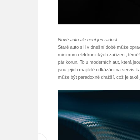
Nové auto ale není jen radost
Staré auto si i v dnešní době může oprav
minimum elektronických zařízení, téměř
pár korun. To u moderních aut, která js
jsou jejich majitelé odkázáni na servis ča
může být paradoxně dražší, což je také je