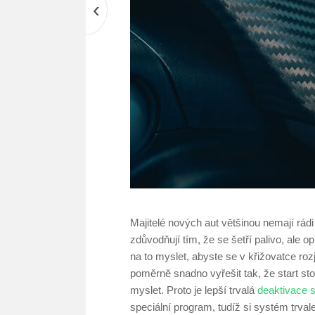
‹
Majitelé nových aut většinou nemají rádi
zdůvodňují tím, že se šetří palivo, ale 
na to myslet, abyste se v křižovatce rozj
poměrně snadno vyřešit tak, že start st
myslet. Proto je lepší trvalá
deaktivace s
speciální program, tudíž si systém trva