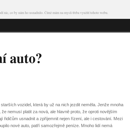
škodí nic, co by nám ho usnadnilo. Čímž mám na mysli třeba využití tohoto webu.
í auto?
 starších vozidel, která by už na nich jezdit neměla. Jenže mnoha
, že nemusí platit za nová, ale hlavně proto, že oproti novějším
jí řidičům usnadnit a zpříjemnit nejen řízení, ale i cestování. Mezi
nekoupilo nové auto, patří samozřejmě peníze. Mnoho lidí nemá