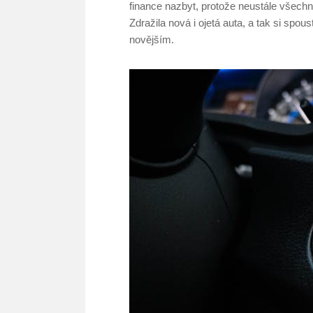
finance nazbyt, protože neustále všechn
Zdražila nová i ojetá auta, a tak si spou
novějším.