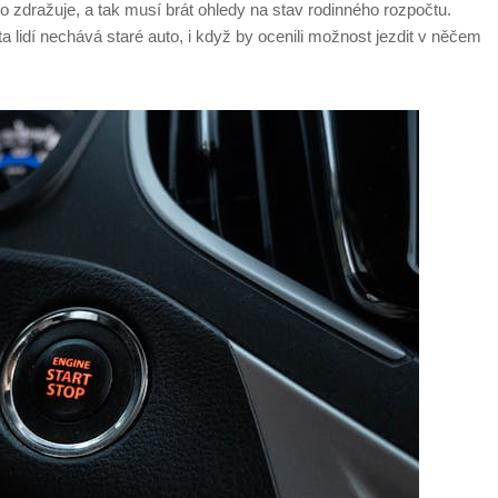
o zdražuje, a tak musí brát ohledy na stav rodinného rozpočtu.
sta lidí nechává staré auto, i když by ocenili možnost jezdit v něčem