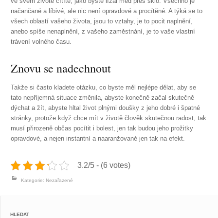
ve svém životě cítíte, jako byste lízal med přes sklo. Všechno je
načančané a líbivé, ale nic není opravdové a procítěné. A týká se to
všech oblastí vašeho života, jsou to vztahy, je to pocit naplnění,
anebo spíše nenaplnění, z vašeho zaměstnání, je to vaše vlastní
trávení volného času.
Znovu se nadechnout
Takže si často kladete otázku, co byste měl nejlépe dělat, aby se
tato nepříjemná situace změnila, abyste konečně začal skutečně
dýchat a žít, abyste hltal život plnými doušky z jeho dobré i špatné
stránky, protože když chce mít v životě člověk skutečnou
radost
, tak
musí přirozeně občas pocítit i bolest, jen tak budou jeho prožitky
opravdové, a nejen instantní a naaranžované jen tak na efekt.
3.2/5 - (6 votes)
Kategorie: Nezařazené
HLEDAT