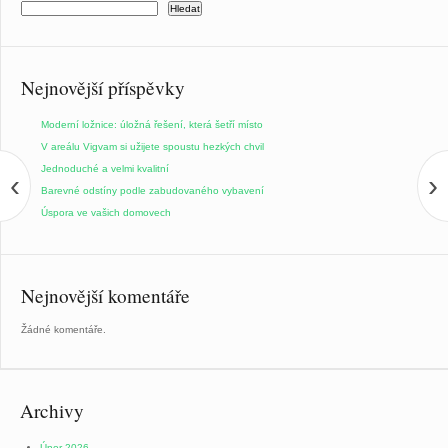
Hledat
Nejnovější příspěvky
Moderní ložnice: úložná řešení, která šetří místo
V areálu Vigvam si užijete spoustu hezkých chvil
Jednoduché a velmi kvalitní
‹
›
Barevné odstíny podle zabudovaného vybavení
Úspora ve vašich domovech
Nejnovější komentáře
Žádné komentáře.
Archivy
Únor 2026