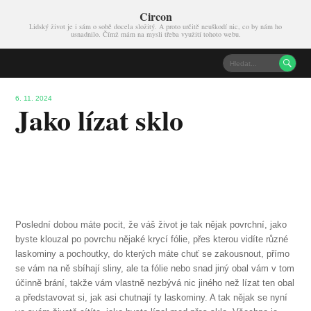
Circon
Lidský život je i sám o sobě docela složitý. A proto určitě neuškodí nic, co by nám ho
usnadnilo. Čímž mám na mysli třeba využití tohoto webu.

6. 11. 2024
Jako lízat sklo
Poslední dobou máte pocit, že váš život je tak nějak povrchní, jako
byste klouzal po povrchu nějaké krycí fólie, přes kterou vidíte různé
laskominy a pochoutky, do kterých máte chuť se zakousnout, přímo
se vám na ně sbíhají sliny, ale ta fólie nebo snad jiný obal vám v tom
účinně brání, takže vám vlastně nezbývá nic jiného než lízat ten obal
a představovat si, jak asi chutnají ty laskominy. A tak nějak se nyní