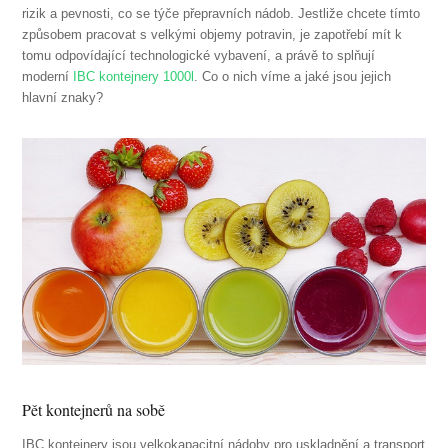
rizik a pevnosti, co se týče přepravních nádob. Jestliže chcete tímto
způsobem pracovat s velkými objemy potravin, je zapotřebí mít k
tomu odpovídající technologické vybavení, a právě to splňují
moderní
IBC kontejnery 1000l
. Co o nich víme a jaké jsou jejich
hlavní znaky?
Pět kontejnerů na sobě
IBC kontejnery jsou velkokapacitní nádoby pro uskladnění a transport