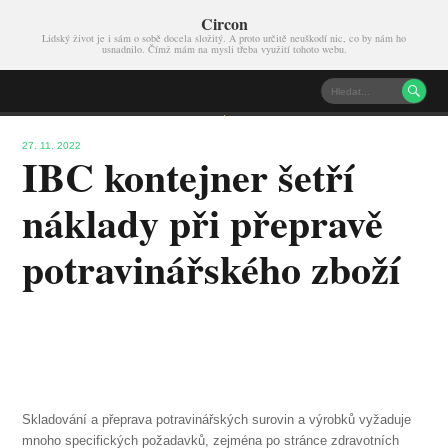
Circon
Lidský život je i sám o sobě docela složitý. A proto určitě neuškodí nic, co by nám ho
usnadnilo. Čímž mám na mysli třeba využití tohoto webu.

27. 11. 2022
IBC kontejner šetří
náklady při přepravě
potravinářského zboží
Skladování a přeprava potravinářských surovin a výrobků vyžaduje
mnoho specifických požadavků, zejména po stránce zdravotních