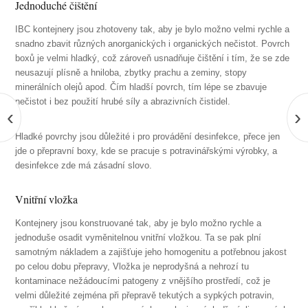
Jednoduché čištění
IBC kontejnery jsou zhotoveny tak, aby je bylo možno velmi rychle a
snadno zbavit různých anorganických i organických nečistot. Povrch
boxů je velmi hladký, což zároveň usnadňuje čištění i tím, že se zde
neusazují plísně a hniloba, zbytky prachu a zeminy, stopy
minerálních olejů apod. Čím hladší povrch, tím lépe se zbavuje
nečistot i bez použití hrubé síly a abrazivních čistidel.
‹
›
Hladké povrchy jsou důležité i pro provádění desinfekce, přece jen
jde o přepravní boxy, kde se pracuje s potravinářskými výrobky, a
desinfekce zde má zásadní slovo.
Vnitřní vložka
Kontejnery jsou konstruované tak, aby je bylo možno rychle a
jednoduše osadit vyměnitelnou vnitřní vložkou. Ta se pak plní
samotným nákladem a zajišťuje jeho homogenitu a potřebnou jakost
po celou dobu přepravy, Vložka je neprodyšná a nehrozí tu
kontaminace nežádoucími patogeny z vnějšího prostředí, což je
velmi důležité zejména při přepravě tekutých a sypkých potravin,