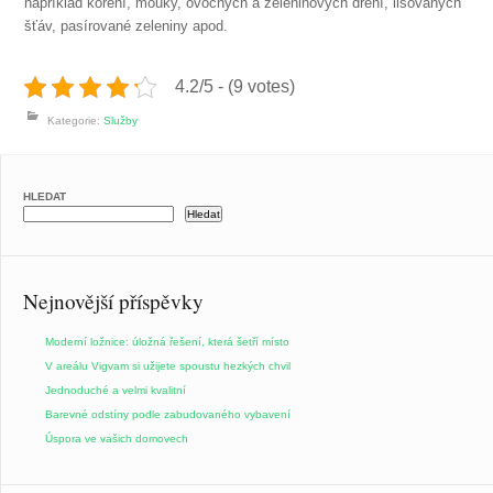
například koření, mouky, ovocných a zeleninových dření, lisovaných
šťáv, pasírované zeleniny apod.
4.2/5 - (9 votes)
Kategorie:
Služby
HLEDAT
Hledat
Nejnovější příspěvky
Moderní ložnice: úložná řešení, která šetří místo
V areálu Vigvam si užijete spoustu hezkých chvil
Jednoduché a velmi kvalitní
Barevné odstíny podle zabudovaného vybavení
Úspora ve vašich domovech