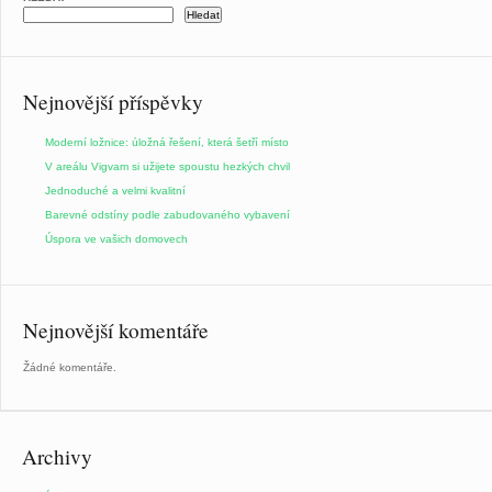
Hledat
Nejnovější příspěvky
Moderní ložnice: úložná řešení, která šetří místo
V areálu Vigvam si užijete spoustu hezkých chvil
Jednoduché a velmi kvalitní
Barevné odstíny podle zabudovaného vybavení
Úspora ve vašich domovech
Nejnovější komentáře
Žádné komentáře.
Archivy