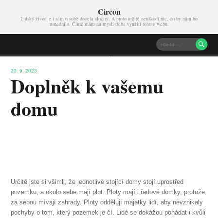
Circon
Lidský život je i sám o sobě docela složitý. A proto určitě neuškodí nic, co by nám ho
usnadnilo. Čímž mám na mysli třeba využití tohoto webu.

20. 9. 2023
Doplněk k vašemu
domu
Určitě jste si všimli, že jednotlivě stojící domy stojí uprostřed
pozemku, a okolo sebe mají plot. Ploty mají i řadové domky, protože
za sebou mívají zahrady. Ploty oddělují majetky lidí, aby nevznikaly
pochyby o tom, který pozemek je čí. Lidé se dokážou pohádat i kvůli