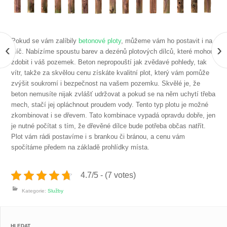
Pokud se vám zalíbily
betonové ploty
, můžeme vám ho postavit i na
‹
›
klíč. Nabízíme spoustu barev a dezénů plotových dílců, které mohou
zdobit i váš pozemek. Beton nepropouští jak zvědavé pohledy, tak
vítr, takže za skvělou cenu získáte kvalitní plot, který vám pomůže
zvýšit soukromí i bezpečnost na vašem pozemku. Skvělé je, že
beton nemusíte nijak zvlášť udržovat a pokud se na něm uchytí třeba
mech, stačí jej opláchnout proudem vody. T
ento typ plotu je možné
zkombinovat i se dřevem. Tato kombinace vypadá opravdu dobře, jen
je nutné počítat s tím, že dřevěné dílce bude potřeba občas natřít.
Plot vám rádi postavíme i s brankou či bránou, a cenu vám
spočítáme předem na základě prohlídky místa.
4.7/5 - (7 votes)
Kategorie:
Služby
HLEDAT