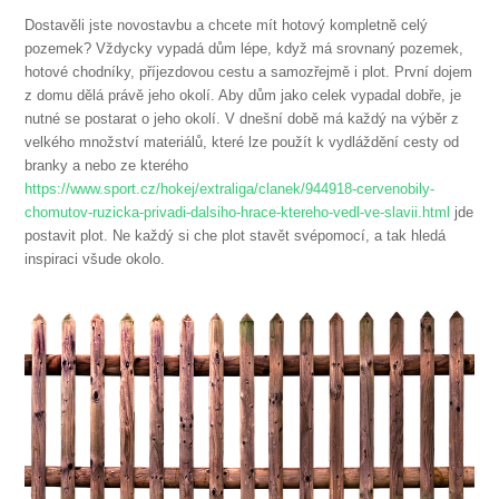
Dostavěli jste novostavbu a chcete mít hotový kompletně celý
pozemek? Vždycky vypadá dům lépe, když má srovnaný pozemek,
hotové chodníky, příjezdovou cestu a samozřejmě i plot. První dojem
z domu dělá právě jeho okolí. Aby dům jako celek vypadal dobře, je
nutné se postarat o jeho okolí. V dnešní době má každý na výběr z
velkého množství materiálů, které lze použít k vydláždění cesty od
branky a nebo ze kterého
https://www.sport.cz/hokej/extraliga/clanek/944918-cervenobily-
chomutov-ruzicka-privadi-dalsiho-hrace-ktereho-vedl-ve-slavii.html
jde
postavit plot. Ne každý si che plot stavět svépomocí, a tak hledá
inspiraci všude okolo.