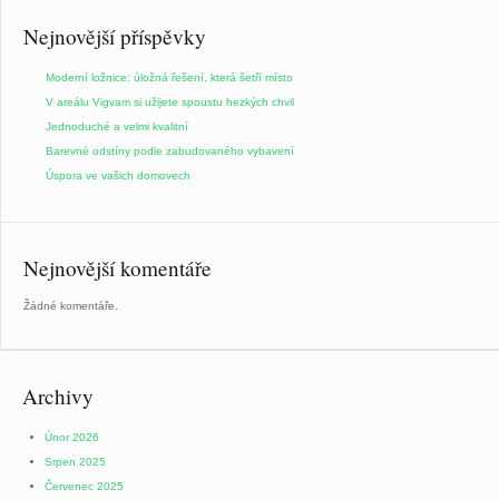
Nejnovější příspěvky
Moderní ložnice: úložná řešení, která šetří místo
V areálu Vigvam si užijete spoustu hezkých chvil
Jednoduché a velmi kvalitní
Barevné odstíny podle zabudovaného vybavení
Úspora ve vašich domovech
Nejnovější komentáře
Žádné komentáře.
Archivy
Únor 2026
Srpen 2025
Červenec 2025