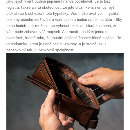
jako jejich klient budete půjčené finance potřebovat. Je to bez
registru, takže ani ta skutečnost, že jste dlužníkem, nemusí být
překážkou k schválení této hypotéky. Vše může trvat velmi rychle,
bez zbytečného zdržování a vaše peníze budou rychle na účtu. Díky
tomu budete mít možnost se vyhnout exekuci, která znamená, že
vám bude zabaven váš majetek. Ale musíte dodržet jednu s
podmínek, kromě toho, že musíte půjčené finance řádně splácet. Je
to podmínka, která je daná našimi zákony, a je stejná jak u
nebankovní tak i u bankovní společnosti.