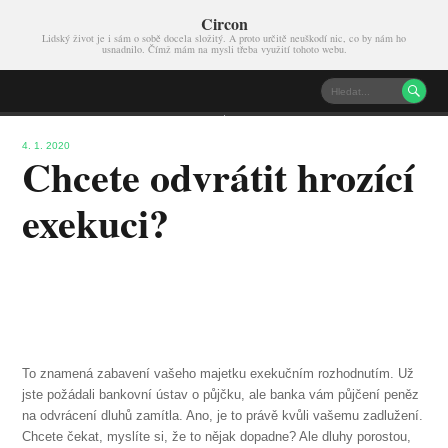
Circon
Lidský život je i sám o sobě docela složitý. A proto určitě neuškodí nic, co by nám ho
usnadnilo. Čímž mám na mysli třeba využití tohoto webu.

4. 1. 2020
Chcete odvrátit hrozící
exekuci?
To znamená zabavení vašeho majetku exekučním rozhodnutím. Už
jste požádali bankovní ústav o půjčku, ale banka vám půjčení peněz
na odvrácení dluhů zamítla. Ano, je to právě kvůli vašemu zadlužení.
Chcete čekat, myslíte si, že to nějak dopadne? Ale dluhy porostou,