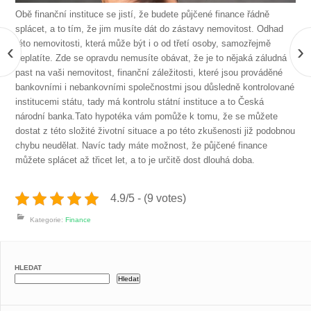
Obě finanční instituce se jistí, že budete půjčené finance řádně
splácet, a to tím, že jim musíte dát do zástavy nemovitost. Odhad
této nemovitosti, která může být i o od třetí osoby, samozřejmě
‹
›
neplatíte. Zde se opravdu nemusíte obávat, že je to nějaká záludná
past na vaši nemovitost, finanční záležitosti, které jsou prováděné
bankovními i nebankovními společnostmi jsou důsledně kontrolované
institucemi státu, tady má kontrolu státní instituce a to Česká
národní banka.Tato hypotéka vám pomůže k tomu, že se můžete
dostat z této složité životní situace a po této zkušenosti již podobnou
chybu neudělat. Navíc tady máte možnost, že půjčené finance
můžete splácet až třicet let, a to je určitě dost dlouhá doba.
4.9/5 - (9 votes)
Kategorie:
Finance
HLEDAT
Hledat