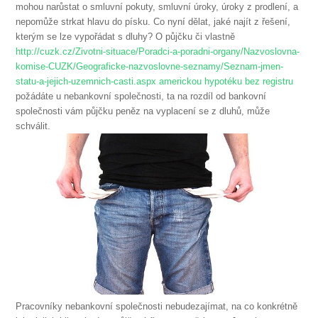
mohou narůstat o smluvní pokuty, smluvní úroky, úroky z prodlení, a
nepomůže strkat hlavu do písku. Co nyní dělat, jaké najít z řešení,
kterým se lze vypořádat s dluhy? O půjčku či vlastně
http://cuzk.cz/Zivotni-situace/Poradci-a-poradni-organy/Nazvoslovna-
komise-CUZK/Geograficke-nazvoslovne-seznamy/Seznam-jmen-
statu-a-jejich-uzemnich-casti.aspx
americkou hypotéku bez registru
požádáte u nebankovní společnosti, ta na rozdíl od bankovní
společnosti vám půjčku peněz na vyplacení se z dluhů, může
schválit.
Pracovníky nebankovní společnosti nebudezajímat, na co konkrétně