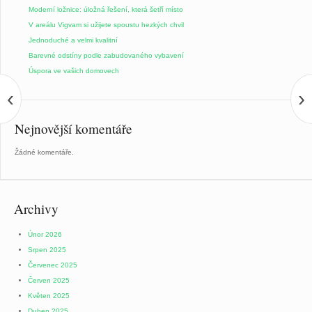
Moderní ložnice: úložná řešení, která šetří místo
V areálu Vigvam si užijete spoustu hezkých chvil
Jednoduché a velmi kvalitní
Barevné odstíny podle zabudovaného vybavení
Úspora ve vašich domovech
‹
›
Nejnovější komentáře
Žádné komentáře.
Archivy
Únor 2026
Srpen 2025
Červenec 2025
Červen 2025
Květen 2025
Duben 2025