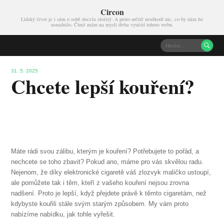
Circon
Lidský život je i sám o sobě docela složitý. A proto určitě neuškodí nic, co by nám ho
usnadnilo. Čímž mám na mysli třeba využití tohoto webu.

31. 5. 2025
Chcete lepší kouření?
Máte rádi svou zálibu, kterým je kouření? Potřebujete to pořád, a
nechcete se toho zbavit? Pokud ano, máme pro vás skvělou radu.
Nejenom, že díky
elektronické cigaretě
váš zlozvyk maličko ustoupí,
ale pomůžete tak i těm, kteří z vašeho kouření nejsou zrovna
nadšení. Proto je lepší, když přejdete právě k těmto cigaretám, než
kdybyste kouřili stále svým starým způsobem. My vám proto
nabízíme nabídku, jak tohle vyřešit.