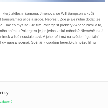
ec, který ztělesnil šamana. Jmenoval se Will Sampson a kvůli
ransplantaci plíce a srdce. Nepřežil. Zde je ale nutné dodat, že
. Tak co myslíte? Je film Poltergeist prokletý? Anebo nikoli a to,
vního snímku Poltergeist je jen jedna velká náhoda? Nicméně tak či
 snímek a lidé neustále baví. A jeho režii má na svědomí geniální
 tehdy napsal scénář. Scénář k osudům hereckých hvězd filmu
riky
zařazené