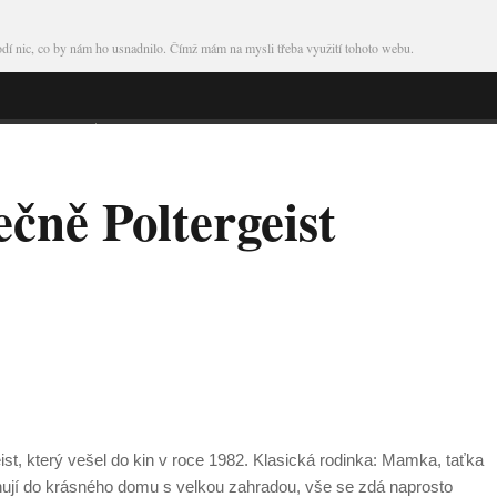
škodí nic, co by nám ho usnadnilo. Čímž mám na mysli třeba využití tohoto webu.
ečně Poltergeist
geist, který vešel do kin v roce 1982. Klasická rodinka: Mamka, taťka
těhují do krásného domu s velkou zahradou, vše se zdá naprosto