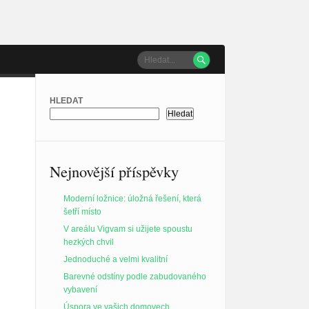

HLEDAT
Hledat
Nejnovější příspěvky
Moderní ložnice: úložná řešení, která
šetří místo
V areálu Vigvam si užijete spoustu
hezkých chvil
Jednoduché a velmi kvalitní
Barevné odstíny podle zabudovaného
vybavení
Úspora ve vašich domovech