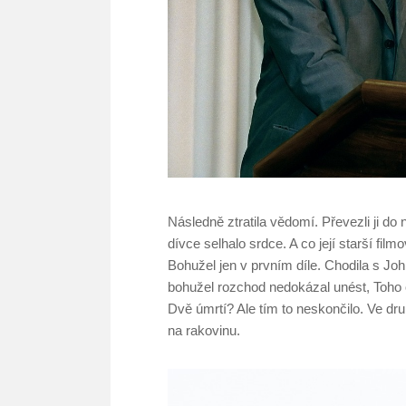
Následně ztratila vědomí. Převezli ji do
dívce selhalo srdce. A co její starší fi
Bohužel jen v prvním díle. Chodila s 
bohužel rozchod nedokázal unést, Toho osu
Dvě úmrtí? Ale tím to neskončilo. Ve druh
na rakovinu.