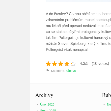
A do čtvrtice? Čtvrtou obětí se stal her
zdravotním problémům musel podstoupit t
mu lékaři před operací nedávali moc šancí
co se stalo se čtyřmi protagonisty kulto
tak film Poltergeist je kultovní hororový
režisér Steven Spielberg, který k filmu
Poltergeist však nenapsal.
4.3/5 - (10 votes)
Kategorie:
Zábava
Archivy
Rub
Únor 2026
Ne
Srpen 2025