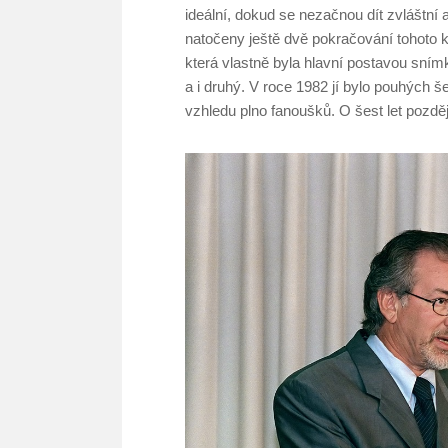
ideální, dokud se nezačnou dít zvláštní
natočeny ještě dvě pokračování tohoto k
která vlastně byla hlavní postavou snímk
a i druhý. V roce 1982 jí bylo pouhých 
vzhledu plno fanoušků. O šest let pozděj