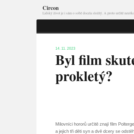
Circon
Lidský život je i sám o sobě docela složitý. A proto určitě neu
14. 11. 2023
Byl film skut
prokletý?
Milovníci hororů určitě znají film Polter
a jejich tři děti syn a dvě dcery se ods