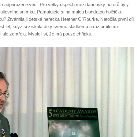
 a nadpřirozené věci. Pro velký úspěch mezi fanoušky hororů byly
ultovního snímku. Pamatujete si na malou blonďatou holčičku,
u? Ztvárnila ji dětská herečka Heather O`Rourke. Natočila první díl
šest let, když si získala díky svému sladkému a roztomilému
i ale zemřela. Mysleli si, že má pouze chřipku.