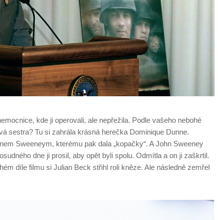
 nemocnice, kde ji operovali, ale nepřežila. Podle vašeho nebohé
lmová sestra? Tu si zahrála krásná herečka Dominique Dunne.
Johnem Sweeneym, kterému pak dala „kopačky“. A John Sweeney
dného dne ji prosil, aby opět byli spolu. Odmítla a on ji zaškrtil.
ém díle filmu si Julian Beck střihl roli kněze. Ale následně zemřel