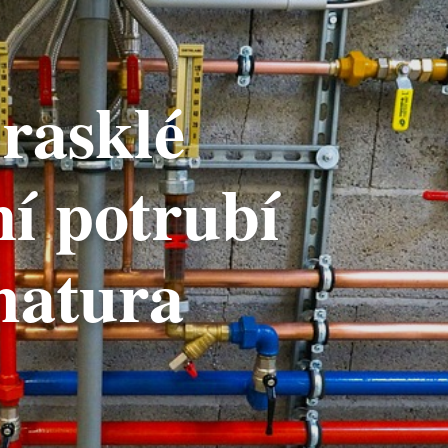
prasklé
í potrubí
matura