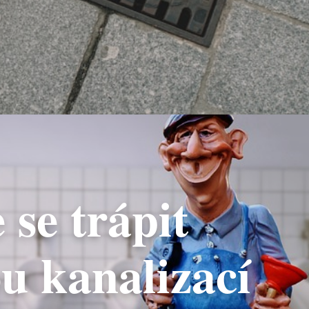
 se trápit
u kanalizací