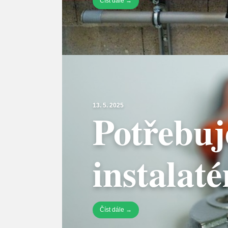
Číst dále →
13. 5. 2025
Potřebu
instalat
Číst dále →