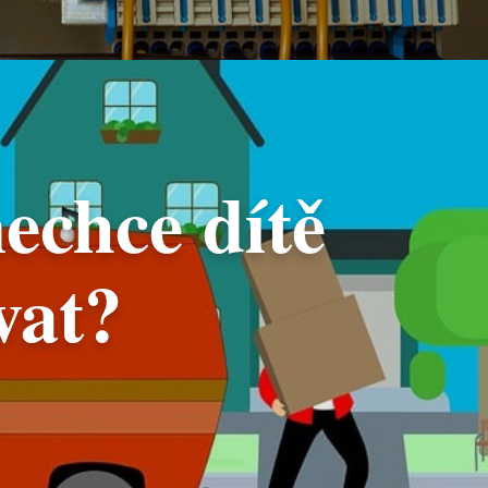
nechce dítě
vat?