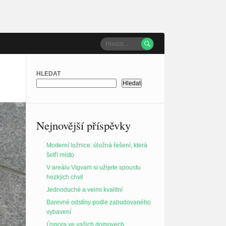

HLEDAT
Hledat
Nejnovější příspěvky
Moderní ložnice: úložná řešení, která
šetří místo
V areálu Vigvam si užijete spoustu
hezkých chvil
Jednoduché a velmi kvalitní
Barevné odstíny podle zabudovaného
vybavení
Úspora ve vašich domovech