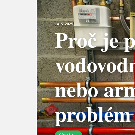
14. 5. 2025
Proč je 
vodovodn
nebo ar
problém