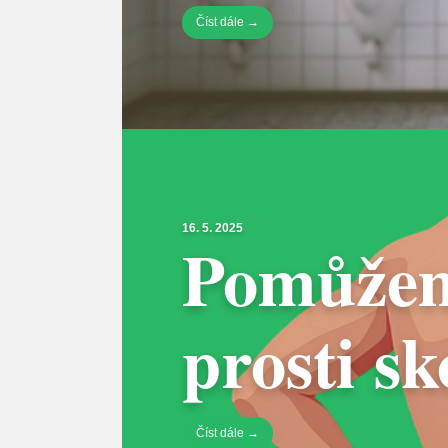
Číst dále →
16. 5. 2025
Pomůžem
prosti sk
Číst dále →