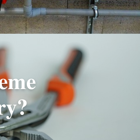
jeme
éry?