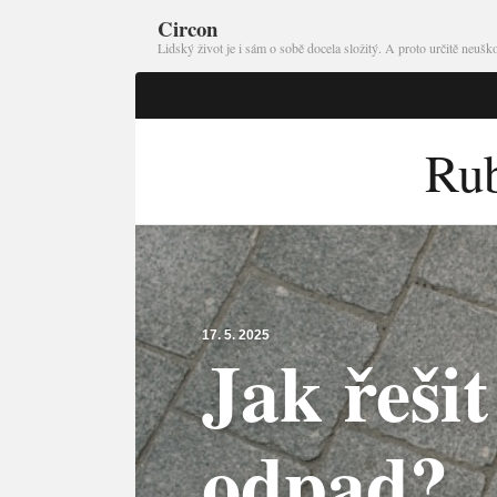
Circon
Lidský život je i sám o sobě docela složitý. A proto určitě neu
Ru
17. 5. 2025
Jak řeši
odpad?