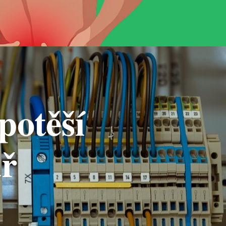
potěší
ář