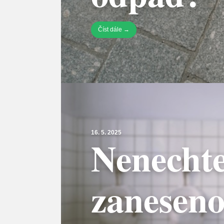
Číst dále →
16. 5. 2025
Nenechte
zaneseno