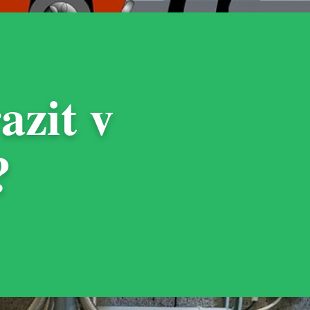
zit v
?