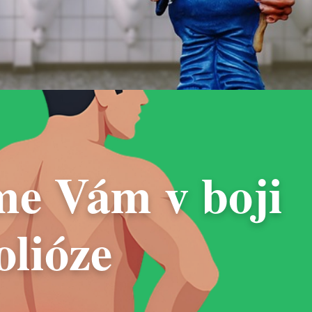
e Vám v boji
olióze