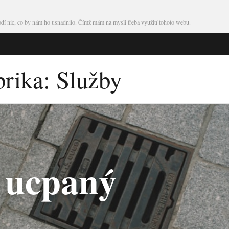
škodí nic, co by nám ho usnadnilo. Čímž mám na mysli třeba využití tohoto webu.
brika:
Služby
t ucpaný