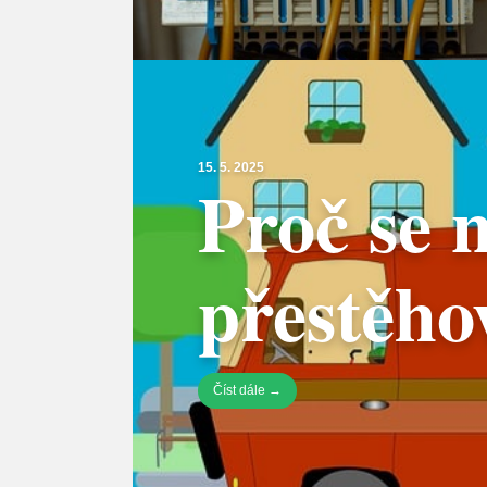
15. 5. 2025
Proč se 
přestěho
Číst dále →