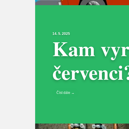
14. 5. 2025
Kam vyra
červenci
Číst dále →